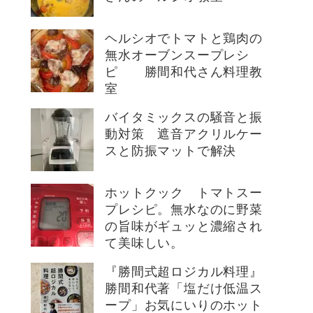
ヘルシオでトマトと鶏肉の
無水オーブンスープレシ
ピ 勝間和代さん料理教
室
バイタミックスの騒音と振
動対策 遮音アクリルケー
スと防振マットで解決
ホットクック トマトスー
プレシピ。無水なのに野菜
の旨味がギュッと濃縮され
て美味しい。
『勝間式超ロジカル料理』
勝間和代著「塩だけ低温ス
ープ」お気にいりのホット