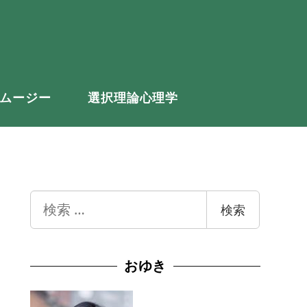
ムージー
選択理論心理学
検
検索
索
おゆき