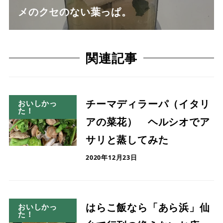
メのクセのない葉っぱ。
関連記事
チーマディラーパ（イタリ
おいしかっ
た！
アの菜花） ヘルシオでア
サリと蒸してみた
2020年12月23日
はらこ飯なら「あら浜」仙
おいしかっ
た！