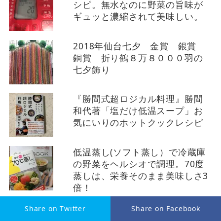
シピ。無水なのに野菜の旨味が
ギュッと濃縮されて美味しい。
2018年仙台七夕 金賞 銀賞
銅賞 折り鶴８万８０００羽の
七夕飾り
『勝間式超ロジカル料理』勝間
和代著「塩だけ低温スープ」お
気にいりのホットクックレシピ
低温蒸し(ソフト蒸し）で冷蔵庫
の野菜をヘルシオで調理。70度
蒸しは、栄養そのまま美味しさ3
倍！
仙台市七夕2023年 金賞 銀
Share on Twitter
Share on Facebook
賞 銅賞 78000羽の折り鶴星に