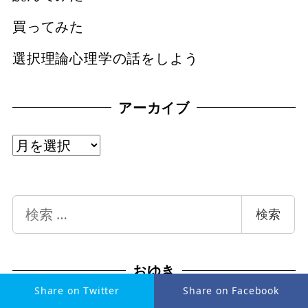
買ってみた
選択理論心理学の話をしよう
アーカイブ
ア
ー
カ
検
検索
イ
索
ブ
おゆき
Share on Twitter
Share on Facebook