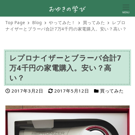
MENU
Top Page
Blog
やってみた！
買ってみた
レプロ
ナイザーとブラーバ合計7万4千円の家電購入。安い？高い？
レプロナイザーとブラーバ合計7
万4千円の家電購入。安い？高
い？
投稿日
更新日
カテゴリー
2017年3月2日
2017年5月12日
買ってみた