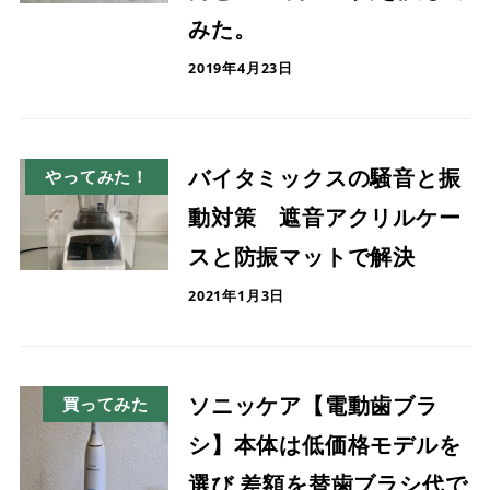
みた。
2019年4月23日
バイタミックスの騒音と振
やってみた！
動対策 遮音アクリルケー
スと防振マットで解決
2021年1月3日
ソニッケア【電動歯ブラ
買ってみた
シ】本体は低価格モデルを
選び 差額を替歯ブラシ代で