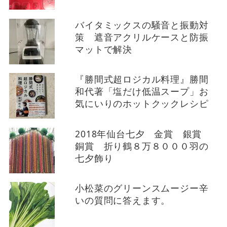
バイタミックスの騒音と振動対
策 遮音アクリルケースと防振
マットで解決
『勝間式超ロジカル料理』勝間
和代著「塩だけ低温スープ」お
気にいりのホットクックレシピ
2018年仙台七夕 金賞 銀賞
銅賞 折り鶴８万８０００羽の
七夕飾り
小松菜のグリーンスムージー辛
いの質問に答えます。