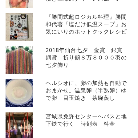
『勝間式超ロジカル料理』勝間
和代著「塩だけ低温スープ」お
気にいりのホットクックレシピ
2018年仙台七夕 金賞 銀賞
銅賞 折り鶴８万８０００羽の
七夕飾り
ヘルシオに、卵の加熱も自動で
おまかせ。温泉卵（半熟卵）ゆ
で卵 目玉焼き 茶碗蒸し
宮城県免許センターへバスと地
下鉄で行く 時刻表 料金