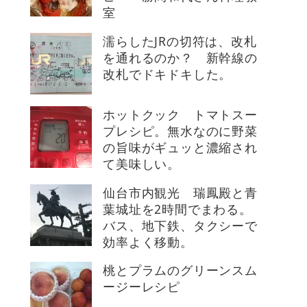
室
濡らしたJRの切符は、改札
を通れるのか？ 新幹線の
改札でドキドキした。
ホットクック トマトスー
プレシピ。無水なのに野菜
の旨味がギュッと濃縮され
て美味しい。
仙台市内観光 瑞鳳殿と青
葉城址を2時間でまわる。
バス、地下鉄、タクシーで
効率よく移動。
桃とプラムのグリーンスム
ージーレシピ