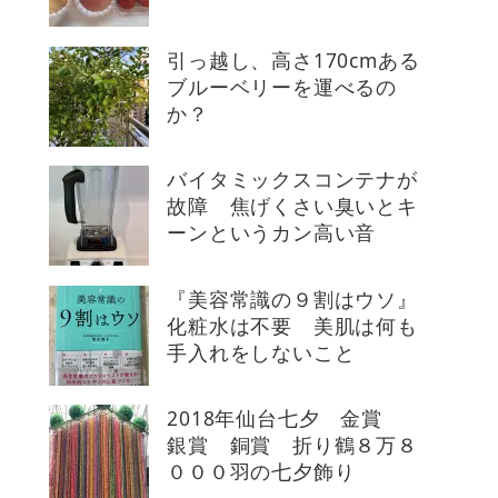
引っ越し、高さ170cmある
ブルーベリーを運べるの
か？
バイタミックスコンテナが
故障 焦げくさい臭いとキ
ーンというカン高い音
『美容常識の９割はウソ』
化粧水は不要 美肌は何も
手入れをしないこと
2018年仙台七夕 金賞
銀賞 銅賞 折り鶴８万８
０００羽の七夕飾り