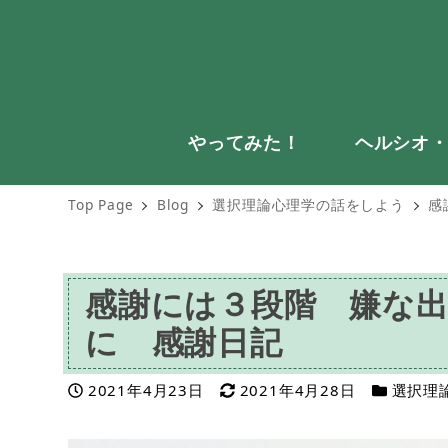
やってみた！
ヘルシオ
Top Page
Blog
選択理論心理学の話をしよう
感
感謝には３段階 嫌な
に 感謝日記
投稿日
更新日
カテゴリ
2021年4月23日
2021年4月28日
選択理