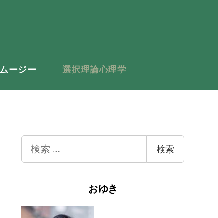
ムージー
選択理論心理学
検
検索
索
おゆき