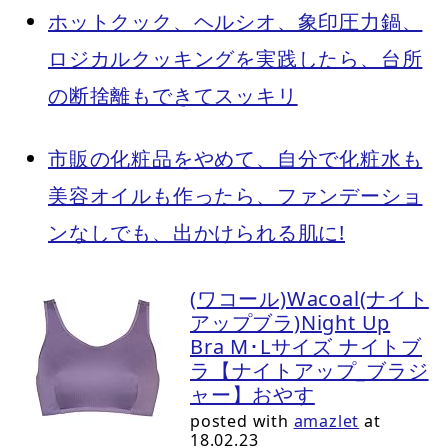
ホットクック、ヘルシオ、象印圧力鍋、
ロジカルクッキングを実践したら、台所
の断捨離もできてスッキリ
市販の化粧品をやめて、自分で化粧水も
美容オイルも作ったら、ファンデーショ
ンなしでも、出かけられる肌に!
(ワコール)Wacoal(ナイト
アップブラ)Night Up
Bra M･Lサイズ ナイトブ
ラ【ナイトアップ_ブラジ
ャー】おやす
posted with
amazlet
at
18.02.23