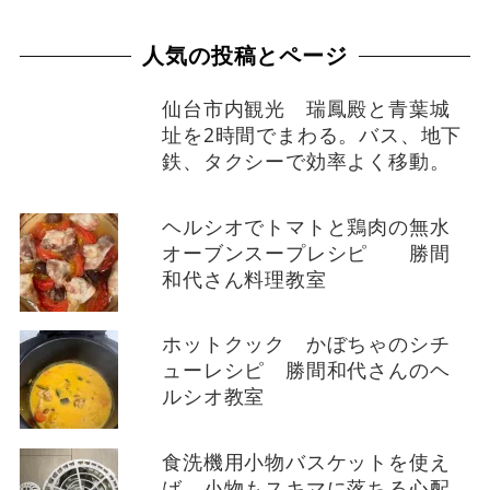
人気の投稿とページ
仙台市内観光 瑞鳳殿と青葉城
址を2時間でまわる。バス、地下
鉄、タクシーで効率よく移動。
ヘルシオでトマトと鶏肉の無水
オーブンスープレシピ 勝間
和代さん料理教室
ホットクック かぼちゃのシチ
ューレシピ 勝間和代さんのヘ
ルシオ教室
食洗機用小物バスケットを使え
ば、小物もスキマに落ちる心配