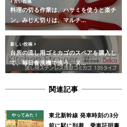
古い投稿
料理の切る作業は、ハサミを使うと楽チ
ン。みじん切りは、マルチ…
新しい投稿
台所の流し用ゴミカゴのスペアを購入し
て、毎日食洗機で洗う。ヌ…
関連記事
東北新幹線 発車時刻の3分
やってみた！
前に駅に到着 乗車証明書