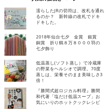
濡らしたJRの切符は、改札を通れ
るのか？ 新幹線の改札でドキ
ドキした。
2018年仙台七夕 金賞 銀賞
銅賞 折り鶴８万８０００羽の
七夕飾り
低温蒸し(ソフト蒸し）で冷蔵庫
の野菜をヘルシオで調理。70度
蒸しは、栄養そのまま美味しさ3
倍！
『勝間式超ロジカル料理』勝間
和代著「塩だけ低温スープ」お
気にいりのホットクックレシピ