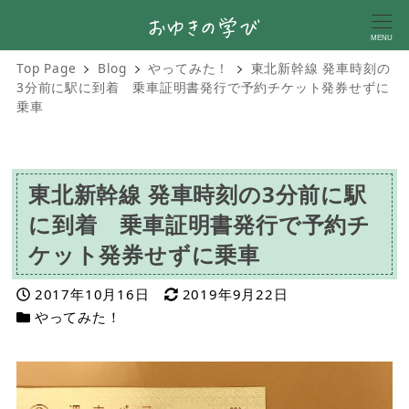
MENU
Top Page
Blog
やってみた！
東北新幹線 発車時刻の
3分前に駅に到着 乗車証明書発行で予約チケット発券せずに
乗車
東北新幹線 発車時刻の3分前に駅
に到着 乗車証明書発行で予約チ
ケット発券せずに乗車
投稿日
更新日
2017年10月16日
2019年9月22日
カテゴリー
やってみた！